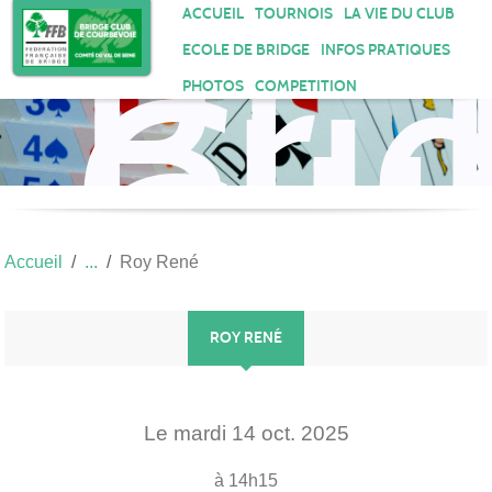
Bri
Panneau de gestion des cookies
ACCUEIL
TOURNOIS
LA VIE DU CLUB
Clu
ECOLE DE BRIDGE
INFOS PRATIQUES
de
PHOTOS
COMPETITION
Cou
Accueil
Roy René
ROY RENÉ
Le
mardi
14
oct.
2025
à 14h15