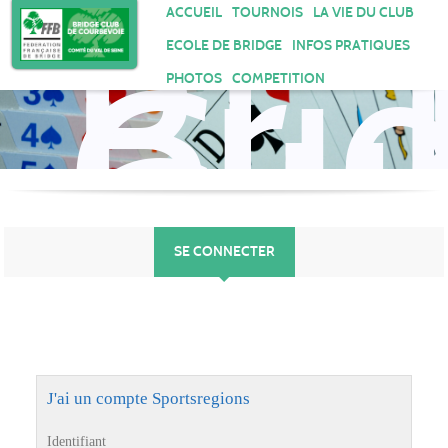
Bri
Panneau de gestion des cookies
ACCUEIL
TOURNOIS
LA VIE DU CLUB
Clu
ECOLE DE BRIDGE
INFOS PRATIQUES
de
PHOTOS
COMPETITION
Cou
SE CONNECTER
J'ai un compte Sportsregions
Identifiant