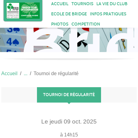
Bri
Panneau de gestion des cookies
ACCUEIL
TOURNOIS
LA VIE DU CLUB
Clu
ECOLE DE BRIDGE
INFOS PRATIQUES
de
PHOTOS
COMPETITION
Cou
Accueil
Tournoi de régularité
TOURNOI DE RÉGULARITÉ
Le
jeudi
09
oct.
2025
à 14h15