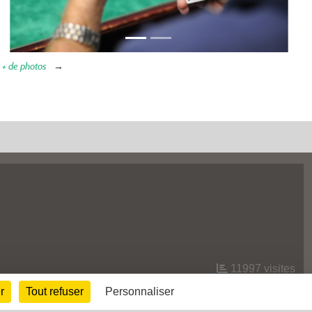
+ de photos
11997
visites
r
Tout refuser
Personnaliser
Informations légales